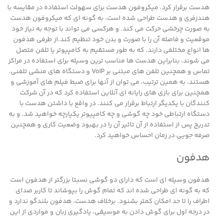
هدست برقرار کرد. میکروفون هدست برای سهولت استفاده در مقایسه با
هندزفری و هدست طراحی شده است، به گونه ای که میکروفون هدست
به صورت چرخشی حرکت می کند. و هرکسی می تواند با توجه به نیاز خود
موقعیت و فاصله آن را با صورت و بدن خود تنظیم کند.از طرفی هدفون
ها انواع مختلفی دارند. که به طور مستقیم به کامپیوتر یا تلفن متصل
می شوند، بنابراین هدست ها مناسب ترین وسیله برای استفاده در مراکز
تماس و همچنین تلفن های مبتنی بر VoIP و دستگاه های منشی تلفنی.
هستند. به همین ترتیب، می توان از آنها برای ضبط فیلم های آموزشی و
همچنین برای بازی های رایانه ای آنلاین استفاده کرد که در آن شرکت
کنندگان با یکدیگر ارتباط برقرار می کنند. در واقع با داشتن هدست با
دستگاه ارتباطی خود چه گوشی و چه کامپیوتر یکپارچه خواهید شد. و به
تدریج پس از استفاده از آن تاثیر آن را در بهبود وضعیت کاری و همچنین
صرفه جویی در زمان احساس خواهید کرد.
هدفون
هدفون وسیله ای است که دارای دو گوشی نسبتا بزرگتر از هدفون است
که به گونه ای طراحی شده اند که تمام گوش را بپوشاند تا کاربر صدای
اطراف را تا حد امکان کمتر بشنود. برخلاف هدست، هدفون بلندگو ندارد و
در درجه اول برای گوش دادن به موسیقی، یادگیری زبان و مواردی از این