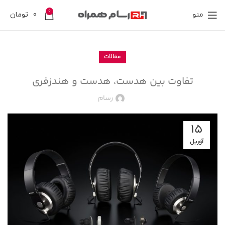
0
منو
0
تومان
مقالات
تفاوت بین هدست، هدست و هندزفری
رسام
15
آوریل